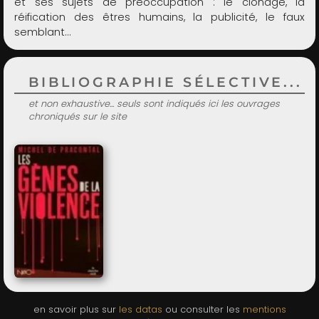
et ses sujets de préoccupation : le clonage, la
réification des êtres humains, la publicité, le faux
semblant…
BIBLIOGRAPHIE SÉLECTIVE...
et non exhaustive... seuls sont indiqués ici les ouvrages
chroniqués sur le site
en savoir plus sur
les datas
ou consulter les
mentions