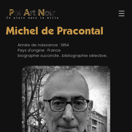
☰
Michel de Pracontal
Année de naissance : 1954
Pays d'origine : France
biographie succincte... bibliographie sélective...
ACCUEIL
TROMBINO
INDEX
RECHERCHE
BLOG
LIENS & FESTIVALS
UN POLAR AU HASARD