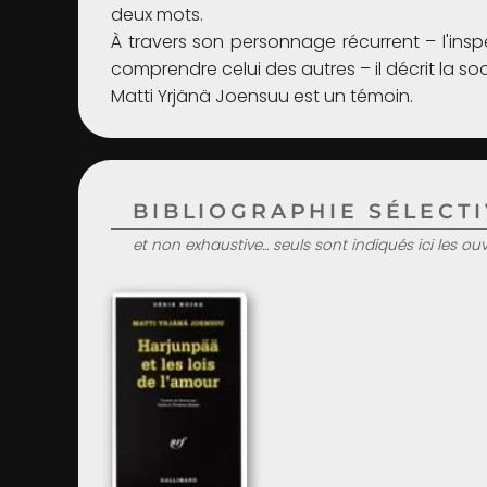
deux mots.
À travers son personnage récurrent – l'insp
comprendre celui des autres – il décrit la socié
Matti Yrjänä Joensuu est un témoin.
BIBLIOGRAPHIE SÉLECTIV
et non exhaustive... seuls sont indiqués ici les o