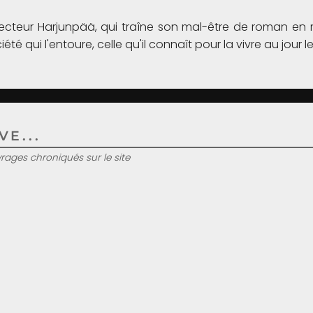
ecteur Harjunpää, qui traîne son mal-être de roman en r
té qui l'entoure, celle qu'il connaît pour la vivre au jour le
E...
uvrages chroniqués sur le site