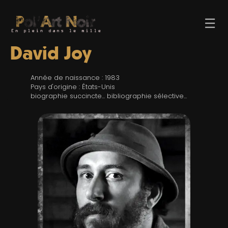
☰
David Joy
Année de naissance : 1983
Pays d'origine : États-Unis
biographie succincte... bibliographie sélective...
ACCUEIL
TROMBINO
INDEX
RECHERCHE
BLOG
LIENS & FESTIVALS
UN POLAR AU HASARD